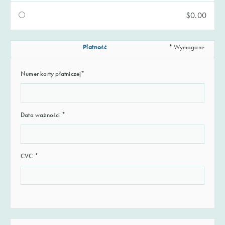
$0.00
Płatność
* Wymagane
Numer karty płatniczej*
Data ważności *
CVC *