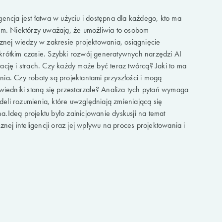
encja jest łatwa w użyciu i dostępna dla każdego, kto ma
em. Niektórzy uważają, że umożliwia to osobom
cznej wiedzy w zakresie projektowania, osiągnięcie
rótkim czasie. Szybki rozwój generatywnych narzędzi AI
ację i strach. Czy każdy może być teraz twórcą? Jaki to ma
ia. Czy roboty są projektantami przyszłości i mogą
wiedniki staną się przestarzałe? Analiza tych pytań wymaga
li rozumienia, które uwzględniają zmieniającą się
.Ideą projektu było zainicjowanie dyskusji na temat
znej inteligencji oraz jej wpływu na proces projektowania i