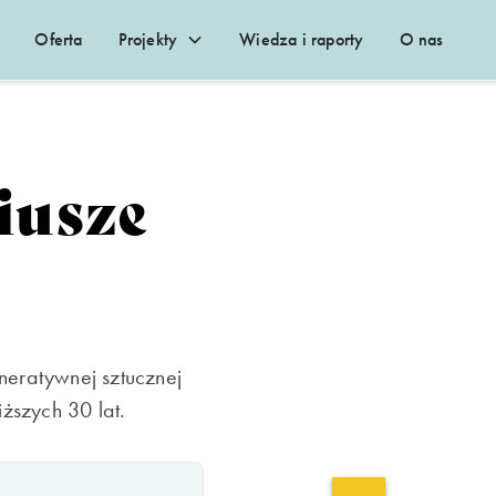
Oferta
Projekty
Wiedza i raporty
O nas
iusze
neratywnej sztucznej
iższych 30 lat.