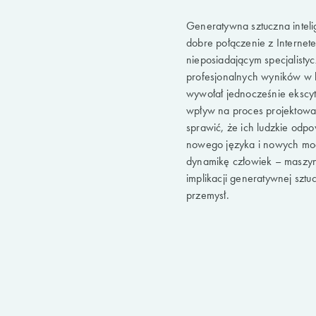
Generatywna sztuczna intelig
dobre połączenie z Internet
nieposiadającym specjalisty
profesjonalnych wyników w k
wywołał jednocześnie ekscyt
wpływ na proces projektowan
sprawić, że ich ludzkie odpo
nowego języka i nowych mode
dynamikę człowiek – maszyna
implikacji generatywnej sztuc
przemysł.