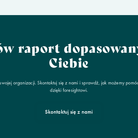
megatrendów, po
scenariusze przyszłości i
rekomendacje
strategiczne.
w raport dopasowa
Ciebie
 swojej organizacji. Skontaktuj się z nami i sprawdź, jak możemy po
dzięki foresightowi.
Skontaktuj się z nami