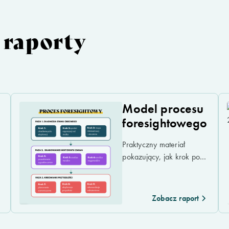
 raporty
Model procesu
foresightowego
Praktyczny materiał
pokazujący, jak krok po
kroku zaprojektować
proces foresightowy: od
diagnozy obecnej
Zobacz raport
sytuacji, przez analizę
sygnałów, trendów i