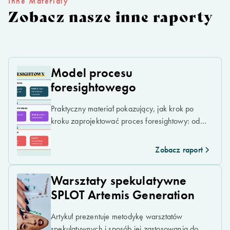
Inne Materiały
Zobacz nasze inne raporty
Model procesu
foresightowego
Praktyczny materiał pokazujący, jak krok po
kroku zaprojektować proces foresightowy: od
diagnozy obecnej sytuacji, przez analizę
sygnałów, trendów i megatrendów, po
Zobacz raport
scenariusze przyszłości i rekomendacje
strategiczne.
Warsztaty spekulatywne
SPLOT Artemis Generation
Artykuł prezentuje metodykę warsztatów
spekulatywnych i sposób jej zastosowania do